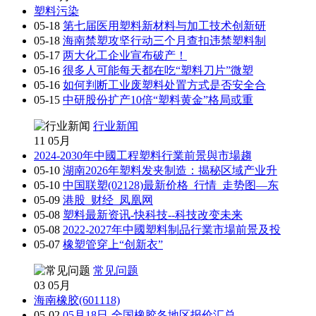
塑料污染
05-18
第七届医用塑料新材料与加工技术创新研
05-18
海南禁塑攻坚行动三个月查扣违禁塑料制
05-17
两大化工企业宣布破产！
05-16
很多人可能每天都在吃“塑料刀片”微塑
05-16
如何判断工业废塑料处置方式是否安全合
05-15
中研股份扩产10倍“塑料黄金”格局或重
行业新闻
11
05月
2024-2030年中國工程塑料行業前景與市場趨
05-10
湖南2026年塑料发夹制造：揭秘区域产业升
05-10
中国联塑(02128)最新价格_行情_走势图—东
05-09
港股_财经_凤凰网
05-08
塑料最新资讯-快科技--科技改变未来
05-08
2022-2027年中國塑料制品行業市場前景及投
05-07
橡塑管穿上“创新衣”
常见问题
03
05月
海南橡胶(601118)
05-02
05月18日-全国橡胶各地区报价汇总