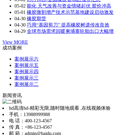
05-02
能化 天气改善与资金情绪起伏 胶价冲高
05-01
橡胶微割增产技术示范基地建设启动激发
04-30
橡胶期货
04-30
巧用“基因剪刀” 提高橡胶树遗传改良效
04-29
全球市场需求回暖柬埔寨轮胎出口大幅增
View MORE
成功案例
案例展示六
案例展示五
案例展示四
案例展示三
案例展示二
新闻资讯
hd高清hd-精彩无限,随时随地观看 ,在线视频体验
手机：13988999988
电 话：400-123-4567
传 真：+86-123-4567
邮 箱：admin@baidu.com