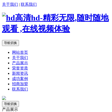
关于我们
|
联系我们
导航切换
网站首页
关于我们
产品展示
荣誉资质
新闻资讯
成功案例
招商加盟
联系我们
导航切换
产品展示