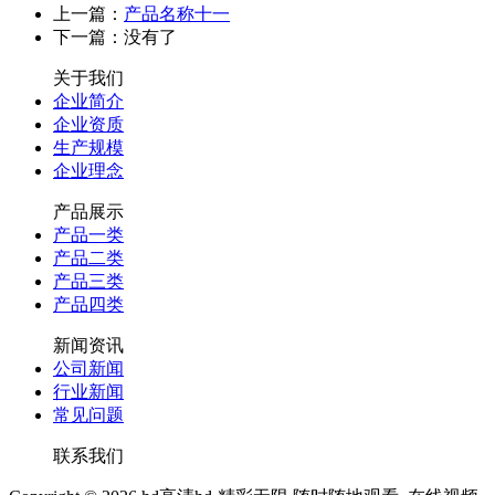
上一篇：
产品名称十一
下一篇：
没有了
关于我们
企业简介
企业资质
生产规模
企业理念
产品展示
产品一类
产品二类
产品三类
产品四类
新闻资讯
公司新闻
行业新闻
常见问题
联系我们