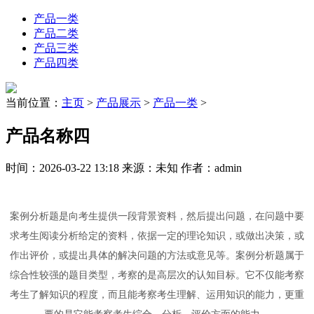
产品一类
产品二类
产品三类
产品四类
当前位置：
主页
>
产品展示
>
产品一类
>
产品名称四
时间：2026-03-22 13:18 来源：未知 作者：admin
案例分析题是向考生提供一段背景资料，然后提出问题，在问题中要
求考生阅读分析给定的资料，依据一定的理论知识，或做出决策，或
作出评价，或提出具体的解决问题的方法或意见等。案例分析题属于
综合性较强的题目类型，考察的是高层次的认知目标。它不仅能考察
考生了解知识的程度，而且能考察考生理解、运用知识的能力，更重