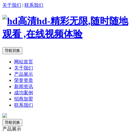
关于我们
|
联系我们
导航切换
网站首页
关于我们
产品展示
荣誉资质
新闻资讯
成功案例
招商加盟
联系我们
导航切换
产品展示