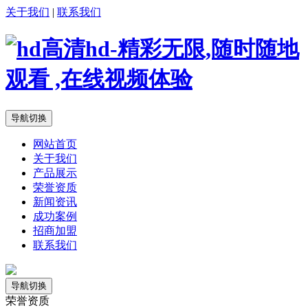
关于我们
|
联系我们
导航切换
网站首页
关于我们
产品展示
荣誉资质
新闻资讯
成功案例
招商加盟
联系我们
导航切换
荣誉资质