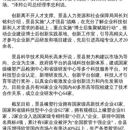
场。”泽邦公司总经理李忠利说。
创新离不开人才支撑。景县人力资源和社会保障局局长刘
铭剑介绍，景县实施“人才强县”战略，在充分了解企业科技创
新和人才需求的基础上，重点实施“博士后集聚赋能行动”，推
动企业建设博士后创新实践基地、创新工作室，引导高精尖人
才参与企业新产品研发和项目建设，先后引进高端专业人才20
余名。
景县科学技术局局长高来升说，景县努力构建以市场为导
向、企业为主体、政府搭平台的县域科技创新体系，建成国家
级橡塑产品检测中心和省级研发中心等多个科技服务平台。对
科技型企业认定、新增研发投入、创新平台创建、科技人才引
育等进行奖补，以真金白银激发企业创新活力和内生发展动
力。目前全县共有98家企业与国内40多所高等院校建立了技术
合作关系，成立企业研发中心64家。
截至目前，景县橡塑行业拥有国家级高新技术企业43家、
国家和省级科技型中小企业627家，拥有规模以上橡塑企业81
家，2家企业入选国家级专精特新“小巨人”企业。获得中国驰
名商标4项，累计有6家企业被评为“全国胶管十强企业”，全县
液压增强软管国内市场占有率达40%以上，年产各类胶管6亿