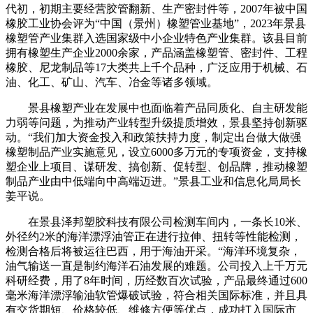
代初，初期主要经营胶管翻新、生产密封件等，2007年被中国
橡胶工业协会评为“中国（景州）橡塑管业基地”，2023年景县
橡塑管产业集群入选国家级中小企业特色产业集群。该县目前
拥有橡塑生产企业2000余家，产品涵盖橡塑管、密封件、工程
橡胶、尼龙制品等17大类共上千个品种，广泛应用于机械、石
油、化工、矿山、汽车、冶金等诸多领域。
景县橡塑产业在发展中也面临着产品同质化、自主研发能
力弱等问题，为推动产业转型升级提质增效，景县坚持创新驱
动。“我们加大资金投入和政策扶持力度，制定出台做大做强
橡塑制品产业实施意见，设立6000多万元的专项资金，支持橡
塑企业上项目、谋研发、搞创新、促转型、创品牌，推动橡塑
制品产业由中低端向中高端迈进。”景县工业和信息化局局长
姜平说。
在景县泽邦塑胶科技有限公司检测车间内，一条长10米、
外径约2米的海洋漂浮油管正在进行拉伸、扭转等性能检测，
检测合格后将被运往巴西，用于海油开采。“海洋环境复杂，
油气输送一直是制约海洋石油发展的难题。公司投入上千万元
科研经费，用了8年时间，历经数百次试验，产品最终通过600
毫米海洋漂浮输油软管爆破试验，符合相关国际标准，并且具
有交货期短、价格较低、维修方便等优点，成功打入国际市