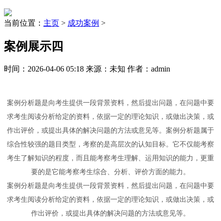
当前位置：
主页
>
成功案例
>
案例展示四
时间：2026-04-06 05:18 来源：未知 作者：admin
案例分析题是向考生提供一段背景资料，然后提出问题，在问题中要
求考生阅读分析给定的资料，依据一定的理论知识，或做出决策，或
作出评价，或提出具体的解决问题的方法或意见等。案例分析题属于
综合性较强的题目类型，考察的是高层次的认知目标。它不仅能考察
考生了解知识的程度，而且能考察考生理解、运用知识的能力，更重
要的是它能考察考生综合、分析、评价方面的能力。
案例分析题是向考生提供一段背景资料，然后提出问题，在问题中要
求考生阅读分析给定的资料，依据一定的理论知识，或做出决策，或
作出评价，或提出具体的解决问题的方法或意见等。