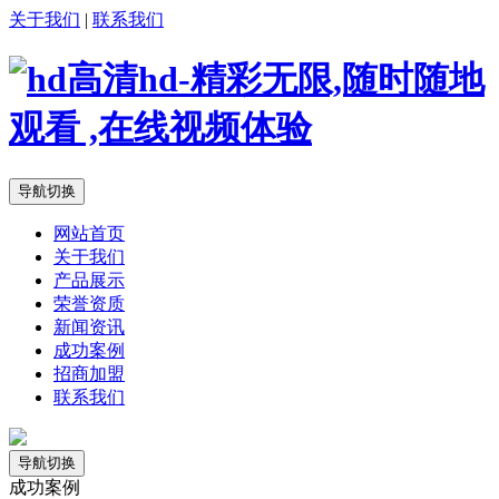
关于我们
|
联系我们
导航切换
网站首页
关于我们
产品展示
荣誉资质
新闻资讯
成功案例
招商加盟
联系我们
导航切换
成功案例